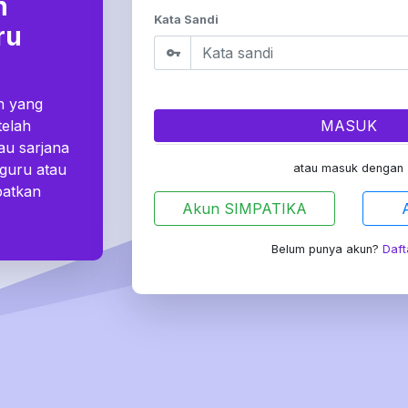
n
Kata Sandi
ru
n yang
telah
MASUK
au sarjana
 guru atau
atau masuk dengan
patkan
Akun SIMPATIKA
Belum punya akun?
Daft